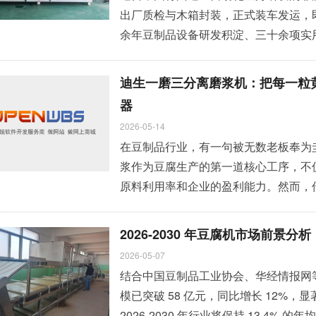
出厂质检与木箱封装，正式装车发运，
余年豆制品设备研发积淀、三十余项实
温、昼夜温差大、电压不稳、水源有限
苗菜市场，加速中国智造食品机械落地非洲大陆 。 针对非洲热带
迪生一磨三分离磨浆机：把每一粒
的使用环境，本次定制机型在标准版豆
器
隔热保温层，搭载加强型智能恒温
»
2026-05-14
在豆制品行业，有一句被无数老板奉为
浆作为豆腐生产的第一道核心工序，不
原料利用率和企业的盈利能力。然而，
困住了无数豆制品从业者的发展脚步。 
刻洞察行业痛点，凭借自主研发的一磨
2026-2030 年豆腐机市场前景
方案。它彻底颠覆了传统 "三磨三分离"
2026-05-07
结合中国豆制品工业协会、华经情报网等
模已突破 58 亿元，同比增长 12%，
2026-2030 年行业将保持 13.4%