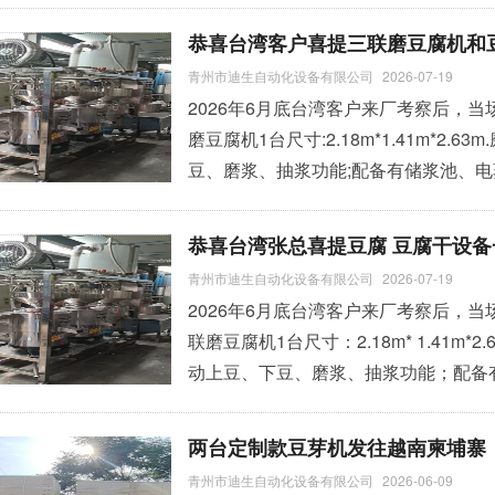
从催芽培育、自动淋水、桶体翻转、去
恭喜台湾客户喜提三联磨豆腐机和
化作业，告别传统人工淋水、人工脱壳
青州市迪生自动化设备有限公司
2026-07-19
不易滋生细菌，全程洁净生
»
2026年6月底台湾客户来厂考察后，当
磨豆腐机1台尺寸:2.18m*1.41m*2.63
豆、磨浆、抽浆功能;配备有储浆池、
台。 2豆干机主机.数量:1套尺寸:243m
腐干压榨机3台、自动搅脑桶一台。 机器
恭喜台湾张总喜提豆腐 豆腐干设备
青州市迪生自动化设备有限公司
2026-07-19
2026年6月底台湾客户来厂考察后，当场
联磨豆腐机1台尺寸：2.18m* 1.41m*2.63m 、 磨浆机功率：7.5kw+5kw+
动上豆、下豆、磨浆、抽浆功能；配备
气动压榨机三台。 2. 豆干机主机 数量：1套 尺寸：2.43m*0.7m*1.93m 功能：豆干制作
设备。配备豆干跑道、三台豆干压榨机、
两台定制款豆芽机发往越南柬埔寨
7月中旬
»
青州市迪生自动化设备有限公司
2026-06-09