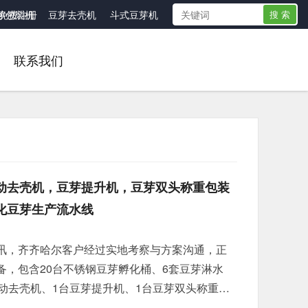
芽包装机
免费注册
豆芽去壳机
斗式豆芽机
搜 索
联系我们
动去壳机，豆芽提升机，豆芽双头称重包装
化豆芽生产流水线
讯，齐齐哈尔客户经过实地考察与方案沟通，正
备，包含20台不锈钢豆芽孵化桶、6套豆芽淋水
动去壳机、1台豆芽提升机、1台豆芽双头称重包
芽加工车间。 整套生产线实现豆芽