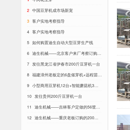
2
中国豆芽机成市场新宠
3
客户实地考察指导
4
客户实地考察指导
5
如何购置迪生自动大型豆芽生产线
6
迪生机械——北京客户来厂考察订购豆
芽牧草设备
7
发往黑龙江省伊春市200斤豆芽机一台
8
福建漳州老板定的6盘催芽机+远程苗菜
控制系统发货了——迪生机械
9
小型商用豆芽机12台+智能蘑菇机3台
发货沈阳——迪生机械
10
发往贵州200斤豆芽机一台
11
迪生机械——吉林客户定做的56筐芽
苗菜机及苗菜远程控制系统发货了
12
迪生机械——重庆老板订购的200型
不锈钢豆芽机发走啦