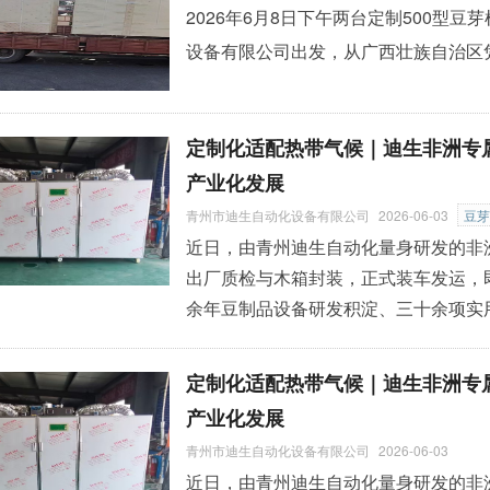
2026年6月8日下午两台定制500型
设备有限公司出发，从广西壮族自治区
定制化适配热带气候｜迪生非洲专
产业化发展
青州市迪生自动化设备有限公司
2026-06-03
豆芽
近日，由青州迪生自动化量身研发的非
出厂质检与木箱封装，正式装车发运，
余年豆制品设备研发积淀、三十余项实
温、昼夜温差大、电压不稳、水源有限
苗菜市场，加速中国智造食品机械落地非洲大陆 。 针对非洲热带
定制化适配热带气候｜迪生非洲专
的使用环境，本次定制机型在标准版豆
产业化发展
隔热保温层，搭载加强型智能恒温
»
青州市迪生自动化设备有限公司
2026-06-03
近日，由青州迪生自动化量身研发的非