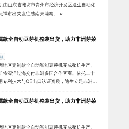
豆芽机由山东省潍坊市青州市经济开发区迪生自动化
凭祥市出关发往越南柬埔寨。
»
属款全自动豆芽机整装出货，助力非洲芽菜
机
洲地区定制款全自动智能豆芽机完成整机生产、
即将漂洋过海交付非洲多国合作客商。依托二十
用专利技术与CE出口认证资质，迪生立足非洲高
的地域特点，针对性优化设备配置，深耕非洲芽
高温多雨、供电波动大
属款全自动豆芽机整装出货，助力非洲芽菜
芽机基础上完成多项本土化改良：整机箱体加厚
洲地区定制款全自动智能豆芽机完成整机生产、