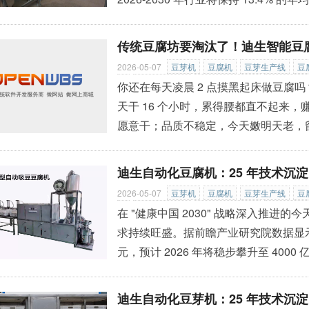
到 72.4 亿元；若植物基食品热潮全面
领域最具增长潜力的赛道之一。
»
传统豆腐坊要淘汰了！迪生智能豆腐
2026-05-07
豆芽机
豆腐机
豆芽生产线
豆
机
黄豆芽清洗机
大型豆芽去壳机
四层豆芽
你还在每天凌晨 2 点摸黑起床做豆腐
机
豆芽包装生产线
豆腐筐翻转机
花生豆腐
天干 16 个小时，累得腰都直不起来
线
豆腐干机
豆芽提升机
大型豆腐生产线
愿意干；品质不稳定，今天嫩明天老，
门查停业…… 这些传统豆腐坊的致命痛
品自动化设备领域 25 年的行业标杆 —
迪生自动化豆腐机：25 年技术沉
助全国超过 10 万个家庭实现了创业致
2026-05-07
豆芽机
豆腐机
豆芽生产线
豆
机
黄豆芽清洗机
大型豆芽去壳机
四层豆芽
在 "健康中国 2030" 战略深入推
机
豆芽包装生产线
豆腐筐翻转机
花生豆腐
求持续旺盛。据前瞻产业研究院数据显示，
线
豆腐干机
豆芽提升机
大型豆腐生产线
元，预计 2026 年将稳步攀升至 400
而，传统豆腐制作 "脏、累、差、依赖
展。 作为深耕豆制品自动化设备领域 
迪生自动化豆芽机：25 年技术沉