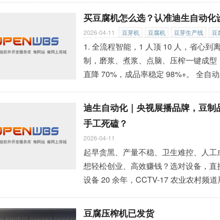
效率低、人工成本高、操作安全性不足
买豆腐机怎么选？认准迪生自动化
效、更省心的加工解决方案。 青州市迪生自动化设备有限公司成立于2005年，坐落于素
2026-04-11
豆芽机
豆腐机
豆芽生产线
豆
有古九州美誉的青州市经济技术开发
»
机
黄豆芽清洗机
大型豆芽去壳机
四层豆芽
1. 全流程智能，1 人顶 10 人，省心到
机
豆芽包装生产线
豆腐筐翻转机
花生豆腐
制，磨浆、煮浆、点脑、压榨一键成型，日产
线
豆腐干机
豆芽提升机
直降 70%，成品率稳定 98%+。 全自动
淋水、臭氧杀菌、缺水报警，无需 24 小
烂芽、品相佳。
»
迪生自动化｜央视展播品牌，豆制
手工死磕？
2026-04-11
起早贪黑、产量不稳、卫生难控、人工
想轻松创业、高效赚钱？选对设备，直接
设备 20 余年，CCTV-17 农业农
厂家，用硬核科技，帮你把豆制品生意做
1. 全流程智能，1 人顶 10 人，省心到
豆腐压榨机已发货