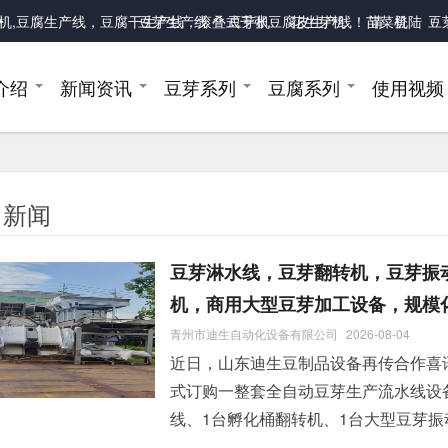
腐干机,豆腐生产线，豆腐干生产线，滚叠式千张豆腐皮生产线
豆芽生产线
豆芽机
花生芽机
！
苗菜机
请
登陆
豆
/
介绍
新闻资讯
豆芽系列
豆腐系列
使用视频
司新闻
豆芽淋水线，豆芽翻转机，豆芽振
机，商用大型豆芽加工设备，规模
青州市迪生自动化设备有限公司
2026-08-04
近日，山东迪生豆制品设备再传合作喜
式订购一整套全自动豆芽生产流水线设
线、1台孵化桶翻转机、1台大型豆芽振
装机，整套设备一站式配齐，打造标准化、规模化豆