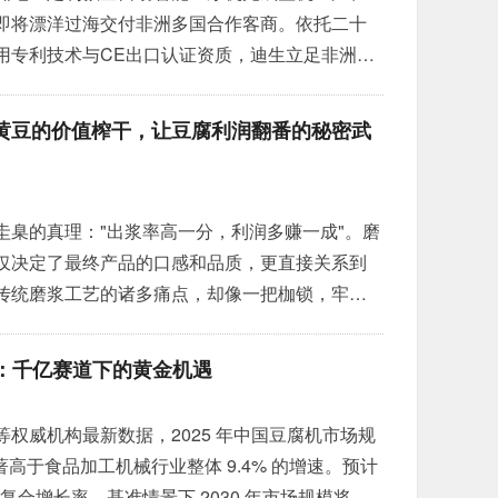
即将漂洋过海交付非洲多国合作客商。依托二十
用专利技术与CE出口认证资质，迪生立足非洲高
的地域特点，针对性优化设备配置，深耕非洲芽
高温多雨、供电波动大
黄豆的价值榨干，让豆腐利润翻番的秘密武
芽机基础上完成多项本土化改良：整机箱体加厚
圭臬的真理："出浆率高一分，利润多赚一成"。磨
仅决定了最终产品的口感和品质，更直接关系到
传统磨浆工艺的诸多痛点，却像一把枷锁，牢牢
深耕豆制品自动化设备领域 25 年的青州迪生，深
三分离核心技术，打造出了新一代高效磨浆解决
分析：千亿赛道下的黄金机遇
 的繁琐工艺，将大豆
»
权威机构最新数据，2025 年中国豆腐机市场规
显著高于食品加工机械行业整体 9.4% 的增速。预计
 的年均复合增长率，基准情景下 2030 年市场规模将达