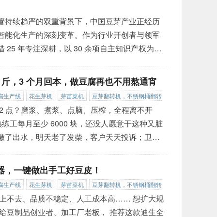
管持续趋严的双重背景下，中国豆芽产业正经历
智能化生产的深刻变革。作为行业开创者与领军
25 年专注深耕，以 30 余项自主知识产权为核
型商用机到日产 100 吨级大型工厂化生产线的全系
10 万家，产品出口至西班牙、俄罗斯、东南亚等
0 斤，3 个月回本，做豆腐再也不用熬通宵
 农业农村频道推荐的农业创业首选设备品牌。
»
腐生产线
花生芽机
芽苗菜机
豆芽翻转机，不锈钢桶翻转
去壳机
韩式豆芽清洗去壳机
豆芽包装机
全自动豆芽包装
2 点？磨浆、煮浆、点脑、压榨，全程离不开
机
在线式滚筒称重机
种子催芽机
循环水豆芽机
豆芽淋水
熟练工每月至少 6000 块，还没人愿意干这种又脏
全自动豆腐机
青州迪生自动化设备
商用豆腐机
嫩了出水，明天老了发柴，客户天天投诉；卫生
.. 这些困扰豆腐从业者几十年的难题，如今被青
品设备 25 年的行业龙头，迪生全自动豆腐机凭
器，一键做出手工好豆皮！
成为全国 10 万 + 豆腐从业者的共同选择。
»
腐生产线
花生芽机
芽苗菜机
豆芽翻转机，不锈钢桶翻转
去壳机
韩式豆芽清洗去壳机
豆芽包装机
全自动豆芽包装
上不去、品质不稳定、人工成本高…… 想扩大规
给豆制品创业者、加工厂老板， 推荐这款迪生全