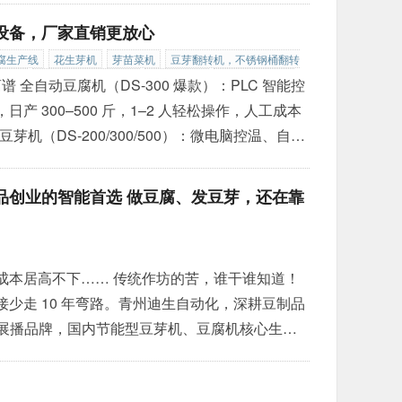
等难题，为广大豆芽生产企业、作坊提供更高
设备，厂家直销更放心
腐生产线
花生芽机
芽苗菜机
豆芽翻转机，不锈钢桶翻转
去壳机
韩式豆芽清洗去壳机
豆芽包装机
全自动豆芽包装
离谱 全自动豆腐机（DS-300 爆款）：PLC 智能控
机
在线式滚筒称重机
种子催芽机
循环水豆芽机
豆芽淋水
 300–500 斤，1–2 人轻松操作，人工成本
豆芽机（DS-200/300/500）：微电脑控温、自动
时值守，日产 200–500 斤，芽菜粗壮均匀、无
品创业的智能首选 做豆腐、发豆芽，还在靠
成本居高不下…… 传统作坊的苦，谁干谁知道！
少走 10 年弯路。青州迪生自动化，深耕豆制品
村频道展播品牌，国内节能型豆芽机、豆腐机核心生产
稳、做大、做强。 ✅ 为什么创业者都选迪生？
离谱 全自动豆腐机（DS-300 爆款）：PLC 智能控