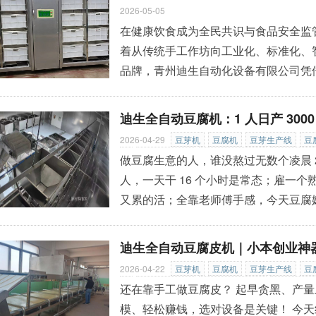
借自主研发的全链路智能豆
»
2026-05-05
在健康饮食成为全民共识与食品安全监
着从传统手工作坊向工业化、标准化、
品牌，青州迪生自动化设备有限公司凭借 
心技术支撑，打造出从日产 100 斤小
列智能豆芽设备，已服务国内外客户超 
迪生全自动豆腐机：1 人日产 300
30 多个国家和地区，成为 CCTV-7
2026-04-29
豆芽机
豆腐机
豆芽生产线
豆
机
黄豆芽清洗机
大型豆芽去壳机
四层豆芽
做豆腐生意的人，谁没熬过无数个凌晨 
机
豆芽包装生产线
豆腐筐翻转机
花生豆腐
人，一天干 16 个小时是常态；雇一个
线
豆腐干机
豆芽提升机
大型豆腐生产线
又累的活；全靠老师傅手感，今天豆腐
不达标，想进超市、学校食堂根本没门.
州迪生自动化彻底解决了。作为深耕豆制
迪生全自动豆腐皮机｜小本创业神
借全流程自动化、超高出品率和稳定品质，
2026-04-22
豆芽机
豆腐机
豆芽生产线
豆
机
黄豆芽清洗机
大型豆芽去壳机
四层豆芽
还在靠手工做豆腐皮？ 起早贪黑、产量
机
模、轻松赚钱，选对设备是关键！ 今天