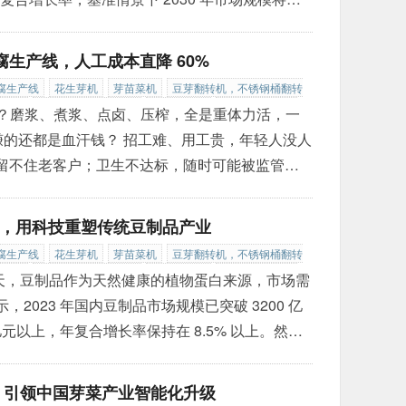
爆发，市场有望跃升至 128.7 亿元，成为食品装备
生产线，人工成本直降 60%
腐生产线
花生芽机
芽苗菜机
豆芽翻转机，不锈钢桶翻转
去壳机
韩式豆芽清洗去壳机
豆芽包装机
全自动豆芽包装
吗？磨浆、煮浆、点卤、压榨，全是重体力活，一
机
在线式滚筒称重机
种子催芽机
循环水豆芽机
豆芽淋水
，赚的还都是血汗钱？ 招工难、用工贵，年轻人没人
全自动豆腐机
青州迪生自动化设备
商用豆腐机
留不住老客户；卫生不达标，随时可能被监管部
点，正在被一台机器彻底解决！ 它就是深耕豆制
—迪生自动化豆腐机。截至 2026 年，迪生已经帮
淀，用科技重塑传统豆制品产业
富梦想，更是 CCTV-7《致富经》《农广天地》
»
腐生产线
花生芽机
芽苗菜机
豆芽翻转机，不锈钢桶翻转
去壳机
韩式豆芽清洗去壳机
豆芽包装机
全自动豆芽包装
进的今天，豆制品作为天然健康的植物蛋白来源，市场需
机
在线式滚筒称重机
种子催芽机
循环水豆芽机
豆芽淋水
2023 年国内豆制品市场规模已突破 3200 亿
全自动豆腐机
青州迪生自动化设备
商用豆腐机
0 亿元以上，年复合增长率保持在 8.5% 以上。然
人工经验" 的痛点，一直制约着行业的规模化发
25 年的行业标杆，青州迪生自动化设备有限公司凭
淀 引领中国芽菜产业智能化升级