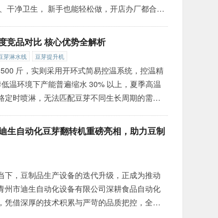
、干净卫生， 新手也能轻松做，开店办厂都合
从磨浆、煮浆、泼脑、压制到剥皮， 全程自动化一体
泼制、不用费力压皮， 1-2人就能看管整条线。
全维度竞品对比 核心优势全解析
时间，成本直接降一大截！
»
豆芽淋水线
豆芽提升机
产 500 斤，实则采用开环式简易控温系统，控温精
低温环境下产能普遍缩水 30% 以上，夏季高温
路定时喷淋，无法匹配豆芽不同生长周期的需水
品率仅 70%-80%，单次烂菜损耗就可达上百
：搭载自主研发的闭环式恒温恒湿智能控制系统，控温
州迪生自动化豆芽翻转机重磅亮相，助力豆制
化影响，全年稳定实现日产 500 斤标准产
»
当下，豆制品生产设备的迭代升级，正成为推动
青州市迪生自动化设备有限公司深耕食品自动化
，凭借深厚的技术积累与严苛的品质把控，全新
、人性化配置、高品质工艺，破解传统豆芽加工