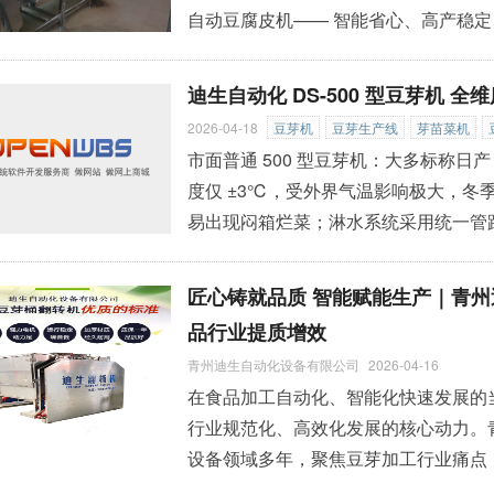
自动豆腐皮机—— 智能省心、高产稳定
适！ ✅ 全流程自动，1-2人轻松干 
运行。 一键启动，不用守锅、不用手工
迪生自动化 DS-500 型豆芽机 
告别高温、繁重体力活， 省人工、省
2026-04-18
豆芽机
豆芽生产线
芽苗菜机
市面普通 500 型豆芽机：大多标称日
度仅 ±3℃，受外界气温影响极大，冬季
易出现闷箱烂菜；淋水系统采用统一管
需求，导致豆芽长短不一、粗细不均，商
斤。 迪生自动化 DS-500 豆芽机
匠心铸就品质 智能赋能生产｜青
精度可达 ±0.5℃，不受四季环境温度变
品行业提质增效
青州迪生自动化设备有限公司
2026-04-16
在食品加工自动化、智能化快速发展的
行业规范化、高效化发展的核心动力。
设备领域多年，聚焦豆芽加工行业痛点
推出自动化豆芽翻转机，以智能化设计