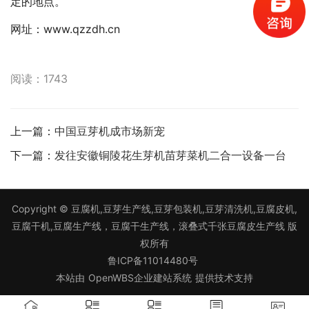
定的地点。
网址：www.qzzdh.cn
阅读：1743
上一篇：
中国豆芽机成市场新宠
下一篇：
发往安徽铜陵花生芽机苗芽菜机二合一设备一台
Copyright ©
豆腐机,豆芽生产线,豆芽包装机,豆芽清洗机,豆腐皮机,
豆腐干机,豆腐生产线，豆腐干生产线，滚叠式千张豆腐皮生产线
版
权所有
鲁ICP备11014480号
本站由
OpenWBS企业建站系统
提供技术支持