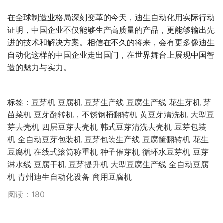
在全球制造业格局深刻变革的今天，迪生自动化用实际行动
证明，中国企业不仅能够生产高质量的产品，更能够输出先
进的技术和解决方案。相信在不久的将来，会有更多像迪生
自动化这样的中国企业走出国门，在世界舞台上展现中国智
造的魅力与实力。
标签：
豆芽机
豆腐机
豆芽生产线
豆腐生产线
花生芽机
芽
苗菜机
豆芽翻转机，不锈钢桶翻转机
黄豆芽清洗机
大型豆
芽去壳机
四层豆芽去壳机
韩式豆芽清洗去壳机
豆芽包装
机
全自动豆芽包装机
豆芽包装生产线
豆腐筐翻转机
花生
豆腐机
在线式滚筒称重机
种子催芽机
循环水豆芽机
豆芽
淋水线
豆腐干机
豆芽提升机
大型豆腐生产线
全自动豆腐
机
青州迪生自动化设备
商用豆腐机
阅读：180