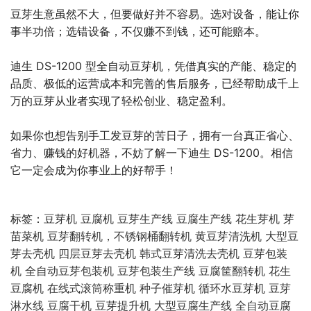
豆芽生意虽然不大，但要做好并不容易。选对设备，能让你
事半功倍；选错设备，不仅赚不到钱，还可能赔本。
迪生 DS-1200 型全自动豆芽机，凭借真实的产能、稳定的
品质、极低的运营成本和完善的售后服务，已经帮助成千上
万的豆芽从业者实现了轻松创业、稳定盈利。
如果你也想告别手工发豆芽的苦日子，拥有一台真正省心、
省力、赚钱的好机器，不妨了解一下迪生 DS-1200。相信
它一定会成为你事业上的好帮手！
标签：
豆芽机
豆腐机
豆芽生产线
豆腐生产线
花生芽机
芽
苗菜机
豆芽翻转机，不锈钢桶翻转机
黄豆芽清洗机
大型豆
芽去壳机
四层豆芽去壳机
韩式豆芽清洗去壳机
豆芽包装
机
全自动豆芽包装机
豆芽包装生产线
豆腐筐翻转机
花生
豆腐机
在线式滚筒称重机
种子催芽机
循环水豆芽机
豆芽
淋水线
豆腐干机
豆芽提升机
大型豆腐生产线
全自动豆腐