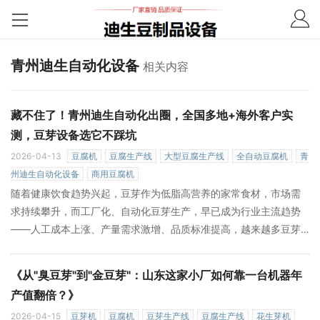
青州迪生自动化设备
相关内容
藏不住了！青州迪生自动化出圈，全国多地+海外客户实
测，豆芽设备选它不踩坑
2026-04-13
豆腐机
豆腐生产线
大型豆腐生产线
全自动豆腐机
青
州迪生自动化设备
商用豆腐机
随着健康饮食趋势兴起，豆芽作为低脂高营养的家常食材，市场需
求持续攀升，而工厂化、自动化豆芽生产，早已成为行业主流趋势
——人工成本上涨、产量需求激增、品质标准提高，越来越多豆芽
生产商升级设备，而青州市迪生自动化设备有限公司，凭借扎实的
技术、成为众多从业者的首选品牌。 迪生自动化深耕豆芽设备领域
《从"臭豆芽"到"金豆芽"：山东这家小厂如何靠一台机器年
多年，集研发、生产、销售、售后于一体，从单台豆芽机到全套生
产值翻倍？》
产线，从普通豆芽到富锶、富硒等功能性豆芽生产方案，更有遍布
2026-04-15
豆芽机
豆腐机
豆芽生产线
豆腐生产线
花生芽机
»
全国、远销海外的真实客户案例，用实力说话，拒绝夸大宣传。