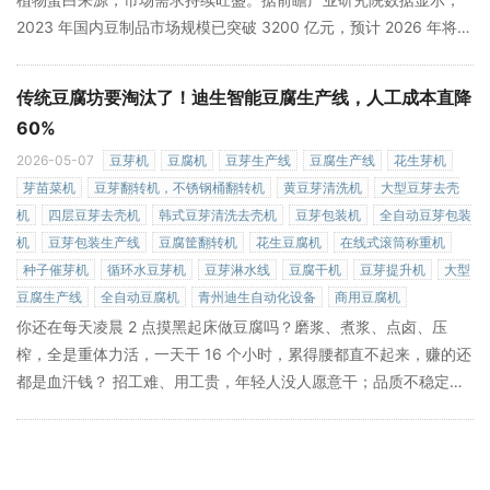
2023 年国内豆制品市场规模已突破 3200 亿元，预计 2026 年将稳
步攀升至 4000 亿元以上，年复合增长率保持在 8.5% 以上。然
而，传统豆腐制作 "脏、累、差、依赖人工经验" 的痛点，一直制约
传统豆腐坊要淘汰了！迪生智能豆腐生产线，人工成本直降
着行业的规模化发展。 作为深耕豆制品自动化设备领域 25 年的行
60%
业标杆，青州迪生自动化设备有限公司凭借自主研发的全链路智能
2026-05-07
豆芽机
豆腐机
豆芽生产线
豆腐生产线
花生芽机
»
豆
芽苗菜机
豆芽翻转机，不锈钢桶翻转机
黄豆芽清洗机
大型豆芽去壳
机
四层豆芽去壳机
韩式豆芽清洗去壳机
豆芽包装机
全自动豆芽包装
机
豆芽包装生产线
豆腐筐翻转机
花生豆腐机
在线式滚筒称重机
种子催芽机
循环水豆芽机
豆芽淋水线
豆腐干机
豆芽提升机
大型
豆腐生产线
全自动豆腐机
青州迪生自动化设备
商用豆腐机
你还在每天凌晨 2 点摸黑起床做豆腐吗？磨浆、煮浆、点卤、压
榨，全是重体力活，一天干 16 个小时，累得腰都直不起来，赚的还
都是血汗钱？ 招工难、用工贵，年轻人没人愿意干；品质不稳定，
今天嫩明天老，留不住老客户；卫生不达标，随时可能被监管部门
查停业…… 这些传统豆腐坊的致命痛点，正在被一台机器彻底解
决！ 它就是深耕豆制品自动化设备领域 25 年的行业标杆 ——迪生