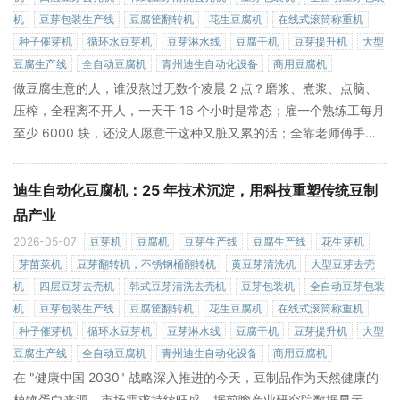
机
豆芽包装生产线
豆腐筐翻转机
花生豆腐机
在线式滚筒称重机
种子催芽机
循环水豆芽机
豆芽淋水线
豆腐干机
豆芽提升机
大型
豆腐生产线
全自动豆腐机
青州迪生自动化设备
商用豆腐机
做豆腐生意的人，谁没熬过无数个凌晨 2 点？磨浆、煮浆、点脑、
压榨，全程离不开人，一天干 16 个小时是常态；雇一个熟练工每月
至少 6000 块，还没人愿意干这种又脏又累的活；全靠老师傅手
感，今天豆腐嫩了出水，明天老了发柴，客户天天投诉；卫生不达
标，想进超市、学校食堂根本没门... 这些困扰豆腐从业者几十年的
迪生自动化豆腐机：25 年技术沉淀，用科技重塑传统豆制
难题，如今被青州迪生自动化彻底解决了。作为深耕豆制品设备 25
品产业
年的行业龙头，迪生全自动豆腐机凭借全流程自动化、超高出品率
2026-05-07
豆芽机
豆腐机
豆芽生产线
豆腐生产线
花生芽机
»
和稳定品质，成为全国 10 万 + 豆腐从业者的共同选择。
芽苗菜机
豆芽翻转机，不锈钢桶翻转机
黄豆芽清洗机
大型豆芽去壳
机
四层豆芽去壳机
韩式豆芽清洗去壳机
豆芽包装机
全自动豆芽包装
机
豆芽包装生产线
豆腐筐翻转机
花生豆腐机
在线式滚筒称重机
种子催芽机
循环水豆芽机
豆芽淋水线
豆腐干机
豆芽提升机
大型
豆腐生产线
全自动豆腐机
青州迪生自动化设备
商用豆腐机
在 "健康中国 2030" 战略深入推进的今天，豆制品作为天然健康的
植物蛋白来源，市场需求持续旺盛。据前瞻产业研究院数据显示，