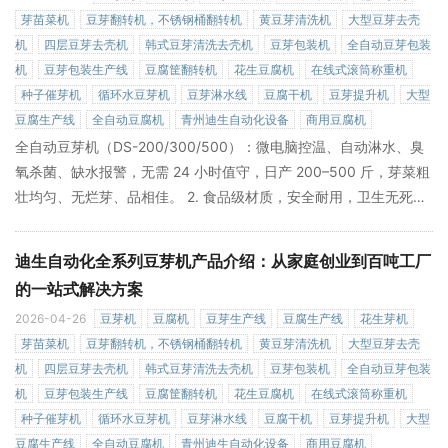
芽苗菜机
豆芽翻转机，不锈钢桶翻转机
黄豆芽清洗机
大型豆芽去壳
机
四层豆芽去壳机
韩式豆芽清洗去壳机
豆芽包装机
全自动豆芽包装
机
豆芽包装生产线
豆腐筐翻转机
花生豆腐机
在线式滚筒称重机
种子催芽机
循环水豆芽机
豆芽淋水线
豆腐干机
豆芽提升机
大型
豆腐生产线
全自动豆腐机
青州迪生自动化设备
商用豆腐机
全自动豆芽机（DS-200/300/500）：微电脑控温、自动淋水、臭
氧杀菌、缺水报警，无需 24 小时值守，日产 200–500 斤，芽菜粗
壮均匀、无烂芽、品相佳。 2. 食品级材质，安全耐用，卫生无死角
全线设备采用304 食品级不锈钢，无缝焊接、易清洁、无卫生死
角，完全符合国家食品安全标准，彻底解决传统作坊卫生痛点，让
迪生自动化全系列豆芽机产品介绍：从家庭创业到百吨工厂
»
客户吃得放心，你卖得安心。
的一站式解决方案
2026-04-26
豆芽机
豆腐机
豆芽生产线
豆腐生产线
花生芽机
芽苗菜机
豆芽翻转机，不锈钢桶翻转机
黄豆芽清洗机
大型豆芽去壳
机
四层豆芽去壳机
韩式豆芽清洗去壳机
豆芽包装机
全自动豆芽包装
机
豆芽包装生产线
豆腐筐翻转机
花生豆腐机
在线式滚筒称重机
种子催芽机
循环水豆芽机
豆芽淋水线
豆腐干机
豆芽提升机
大型
豆腐生产线
全自动豆腐机
青州迪生自动化设备
商用豆腐机