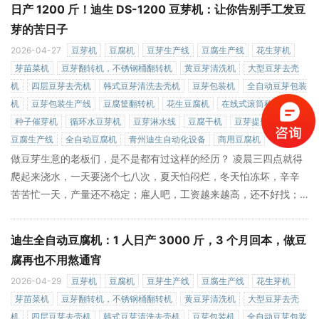
日产 1200 斤！迪生 DS-1200 豆芽机：让你告别手工发豆
»
"中国力量"。
芽的苦日子
2026-04-27
豆芽机
豆腐机
豆芽生产线
豆腐生产线
花生芽机
芽苗菜机
豆芽翻转机，不锈钢桶翻转机
黄豆芽清洗机
大型豆芽去壳
机
四层豆芽去壳机
韩式豆芽清洗去壳机
豆芽包装机
全自动豆芽包装
机
豆芽包装生产线
豆腐筐翻转机
花生豆腐机
在线式滚筒称重机
种子催芽机
循环水豆芽机
豆芽淋水线
豆腐干机
豆芽提升机
大型
豆腐生产线
全自动豆腐机
青州迪生自动化设备
商用豆腐机
做豆芽生意的老板们，是不是都有过这样的经历？ 凌晨三四点就得
爬起来浇水，一天要浇个七八次，夏天怕闷烂，冬天怕冻坏，辛辛
苦苦忙一天，产量还不稳定；雇人吧，工资越来越高，还不好找；
好不容易发出来的豆芽，长短不一，粗细不均，烂芽一大堆，卖不
上好价钱；更头疼的是，现在市场查得严，稍微有点添加剂就过不
迪生全自动豆腐机：1 人日产 3000 斤，3 个月回本，做豆
了检，生意根本没法做。 如果你也被这些问题困扰，那今天这篇文
腐再也不用熬通宵
章你一定要看完！我给大家推荐一款真正能解决所有痛点的神器
2026-04-29
豆芽机
豆腐机
豆芽生产线
豆腐生产线
花生芽机
——迪生自动化 DS-1200 型全自动豆芽机，日产 1200 斤，全程无
芽苗菜机
豆芽翻转机，不锈钢桶翻转机
黄豆芽清洗机
大型豆芽去壳
»
人值守，0
机
四层豆芽去壳机
韩式豆芽清洗去壳机
豆芽包装机
全自动豆芽包装