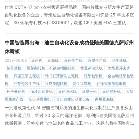
作为 CCTV-17 农业农村频道展播品牌、国内首批专业研发生产豆芽
自动化设备的企业，青州迪生自动化设备有限公司凭借 25 年技术沉
淀、30 余项专利技术和 ISO9001 / 欧盟 CE / 美国 FDA 三重认
证，打造了行业最完整的豆芽生产设备矩阵。从日产 30 斤的家用体
验款到日产 150 吨的大型智能化生产线，从单一豆芽培育到全流程
中国智造再出海：迪生自动化设备成功登陆美国德克萨斯州
无人化生产，迪生为不同规模、不同需求的客户提供量身定制的解
休斯顿
决方案，帮助客户实现 "一键启动、全程无忧、稳定盈利" 的生产目
2026-05-06
豆芽机
豆腐机
豆芽生产线
豆腐生产线
花生芽机
»
标。
芽苗菜机
豆芽翻转机，不锈钢桶翻转机
黄豆芽清洗机
大型豆芽去壳
机
四层豆芽去壳机
韩式豆芽清洗去壳机
豆芽包装机
全自动豆芽包装
机
豆芽包装生产线
豆腐筐翻转机
花生豆腐机
在线式滚筒称重机
种子催芽机
循环水豆芽机
豆芽淋水线
豆腐干机
豆芽提升机
大型
豆腐生产线
全自动豆腐机
青州迪生自动化设备
商用豆腐机
一批搭载第七代 AI 智能控制系统的迪生自动化豆制品生产设备从山
东青州港启航，经过 20 余天的远洋运输，顺利抵达美国德克萨斯州
休斯顿港，即将交付当地知名的食品加工企业。这标志着中国智能
豆制品设备领军品牌 —— 青州迪生自动化设备有限公司正式叩开美
国南部最大食品加工市场的大门，为全球食品工业智能化升级注入